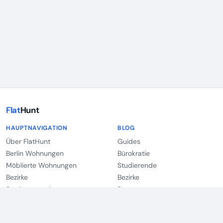
Flat
Hunt
HAUPTNAVIGATION
BLOG
Über FlatHunt
Guides
Berlin Wohnungen
Bürokratie
Möblierte Wohnungen
Studierende
Bezirke
Bezirke
Studentenwohnungen
Partner
Expat-Wohnungen
Wohnung auf Zeit