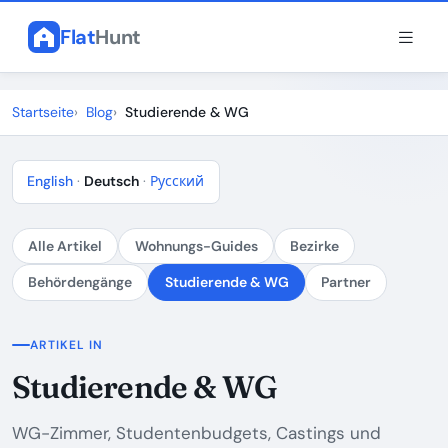
Flat
Hunt
Startseite
Blog
Studierende & WG
English
·
Deutsch
·
Русский
Alle Artikel
Wohnungs-Guides
Bezirke
Behördengänge
Studierende & WG
Partner
ARTIKEL IN
Studierende & WG
WG-Zimmer, Studentenbudgets, Castings und