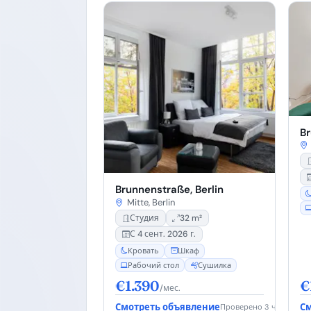
Br
Brunnenstraße, Berlin
Mitte, Berlin
Студия
32 m²
С 4 сент. 2026 г.
Кровать
Шкаф
Рабочий стол
Сушилка
€1.390
€
/мес.
Смотреть объявление
См
Проверено 3 ч. назад