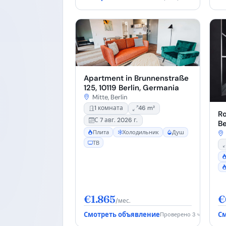
Apartment in Brunnenstraße
125, 10119 Berlin, Germania
Mitte, Berlin
1 комната
46 m²
Ro
С 7 авг. 2026 г.
Be
10
Плита
Холодильник
Душ
ТВ
€1.865
€
/мес.
Смотреть объявление
См
Проверено 3 ч. назад