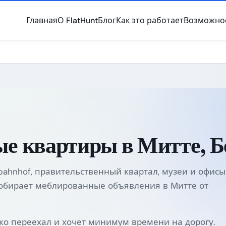
Главная
О FlatHunt
Блог
Как это работает
Возможно
е квартиры в Митте, Б
bahnhof, правительственный квартал, музеи и офисы
 собирает меблированные объявления в Митте от
ько переехал и хочет минимум времени на дорогу.