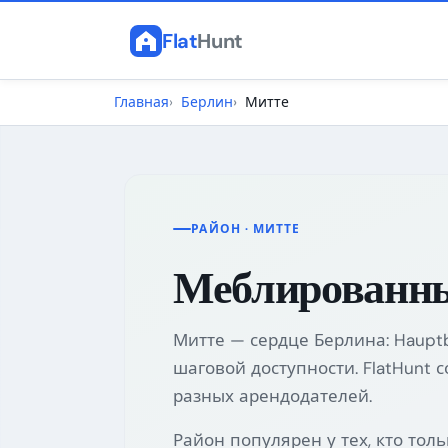
Flat
Hunt
Главная
Берлин
Митте
РАЙОН · МИТТЕ
Меблированны
Митте — сердце Берлина: Haupt
шаговой доступности. FlatHunt
разных арендодателей.
Район популярен у тех, кто тол