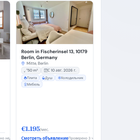
Room in Fischerinsel 13, 10179
Berlin, Germany
Mitte, Berlin
50 m²
С 10 авг. 2026 г.
Плита
Душ
Холодильник
Мебель
€1.195
/мес.
Смотреть объявление
но недавно
Проверено 3 ч. назад