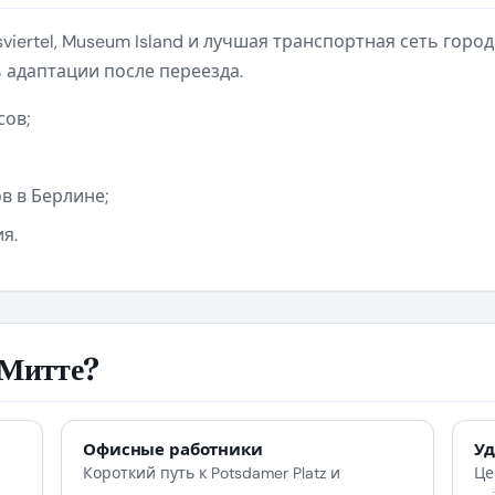
sviertel, Museum Island и лучшая транспортная сеть горо
 адаптации после переезда.
сов;
в в Берлине;
я.
 Митте?
Офисные работники
У
Короткий путь к Potsdamer Platz и
Це