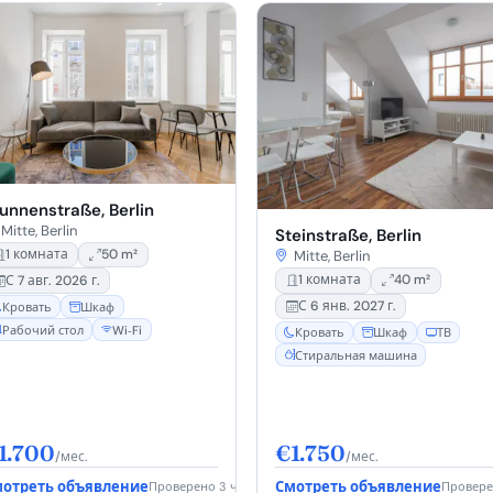
unnenstraße, Berlin
Mitte, Berlin
Steinstraße, Berlin
1 комната
50 m²
Mitte, Berlin
1 комната
40 m²
С 7 авг. 2026 г.
С 6 янв. 2027 г.
Кровать
Шкаф
Рабочий стол
Wi‑Fi
Кровать
Шкаф
ТВ
Стиральная машина
1.700
€1.750
/мес.
/мес.
отреть объявление
Смотреть объявление
Проверено 3 ч. назад
Провере