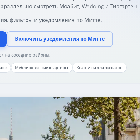
араллельно смотреть Моабит, Wedding и Тиргартен.
ия, фильтры и уведомления по Митте.
Включить уведомления по Митте
к на соседние районы.
сяце
Меблированные квартиры
Квартиры для экспатов