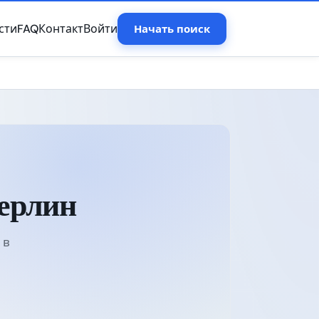
сти
FAQ
Контакт
Войти
Начать поиск
ерлин
 в