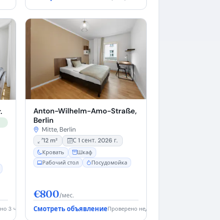
Anton-Wilhelm-Amo-Straße,
.
Berlin
Mitte, Berlin
12 m²
С 1 сент. 2026 г.
Кровать
Шкаф
Рабочий стол
Посудомойка
€800
/мес.
Смотреть объявление
о 3 ч. назад
Проверено недавно