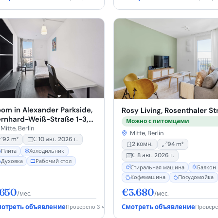
om in Alexander Parkside,
Rosy Living, Rosenthaler Str
rnhard-Weiß-Straße 1-3,
Можно с питомцами
178 Berlin, Germany
Mitte, Berlin
Mitte, Berlin
92 m²
С 10 авг. 2026 г.
2 комн.
94 m²
Плита
Холодильник
С 8 авг. 2026 г.
Духовка
Рабочий стол
Стиральная машина
Балкон
Кофемашина
Посудомойка
650
€3.680
/мес.
/мес.
отреть объявление
Смотреть объявление
Проверено 3 ч. назад
Проверен