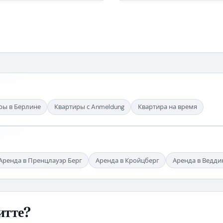
ры в Берлине
Квартиры с Anmeldung
Квартира на время
Аренда в Пренцлауэр Берг
Аренда в Кройцберг
Аренда в Ведди
итте?