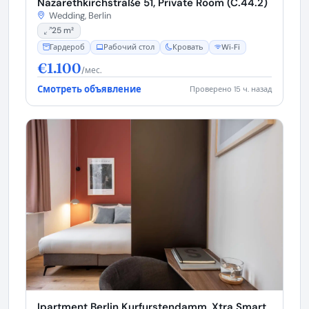
Nazarethkirchstraße 51, Private Room (C.44.2)
Wedding, Berlin
25 m²
Гардероб
Рабочий стол
Кровать
Wi‑Fi
€1.100
/мес.
Смотреть объявление
Проверено 15 ч. назад
Ipartment Berlin Kurfurstendamm, Xtra Smart