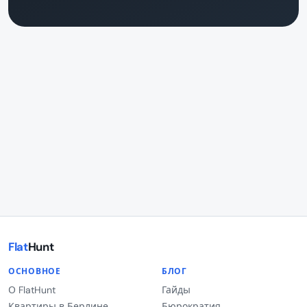
Flat
Hunt
ОСНОВНОЕ
БЛОГ
О FlatHunt
Гайды
Квартиры в Берлине
Бюрократия