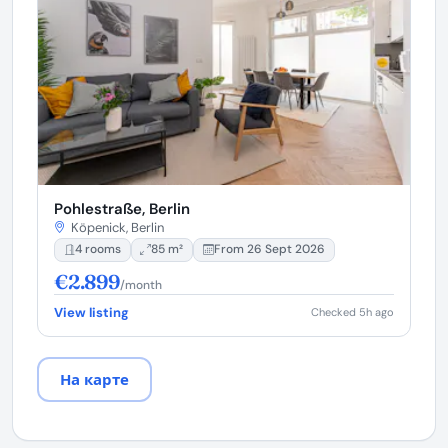
Pohlestraße, Berlin
Köpenick, Berlin
4 rooms
85 m²
From 26 Sept 2026
€2.899
/month
View listing
Checked 5h ago
На карте