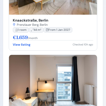
Knaackstraße, Berlin
Prenzlauer Berg, Berlin
1 room
44 m²
From 1 Jan 2027
€1.659
/month
View listing
Checked 10h ago