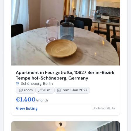
Apartment in Feurigstraße, 10827 Berlin-Bezirk
Tempelhof-Schöneberg, Germany
Schöneberg, Berlin
1 room
60 m²
From 1 Jan 2027
€1.400
/month
View listing
Updated 28 Jul