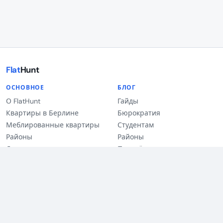
Flat
Hunt
ОСНОВНОЕ
БЛОГ
О FlatHunt
Гайды
Квартиры в Берлине
Бюрократия
Меблированные квартиры
Студентам
Районы
Районы
Для студентов
Партнёры
Квартиры для экспатов
Квартира на время
petFriendly
Блог