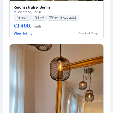
Reichsstraße, Berlin
Westend, Berlin
1 room
56 m²
From 5 Aug 2026
€1.490
/month
View listing
Checked 5h ago