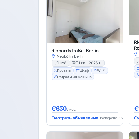
RM
Ro
Richardstraße, Berlin
(#
Neukölln, Berlin
11 m²
С 1 окт. 2026 г.
Кровать
Шкаф
Wi‑Fi
Стиральная машина
€630
€
/мес.
Смотреть объявление
См
Проверено 5 ч. назад