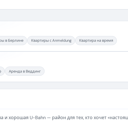
ры в Берлине
Квартиры с Anmeldung
Квартира на время
ф
Аренда в Веддинг
ла и хорошая U-Bahn — район для тех, кто хочет «настоя