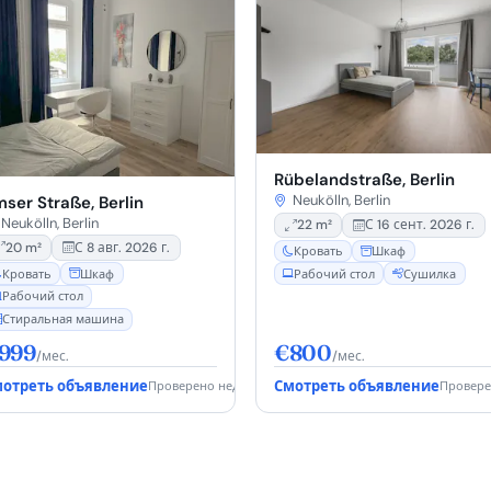
Rübelandstraße, Berlin
Neukölln, Berlin
ser Straße, Berlin
Neukölln, Berlin
22 m²
С 16 сент. 2026 г.
20 m²
С 8 авг. 2026 г.
Кровать
Шкаф
Кровать
Шкаф
Рабочий стол
Сушилка
Рабочий стол
Стиральная машина
999
€800
/мес.
/мес.
отреть объявление
Смотреть объявление
Проверено недавно
Провере