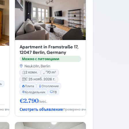
Apartment in Framstraße 17,
12047 Berlin, Germany
Можно с питомцами
Neukölln, Berlin
2 комн.
70 m²
С 25 нояб. 2026 г.
ь
Плита
Отопление
Холодильник
ТВ
€2.790
/мес.
Смотреть объявление
но вчера
Проверено вчера