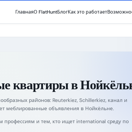
Главная
О FlatHunt
Блог
Как это работает
Возможно
е квартиры в Нойкёль
бразных районов: Reuterkiez, Schillerkiez, канал и
вает меблированные объявления в Нойкёльне.
 профессиям и тем, кто ищет international среду по