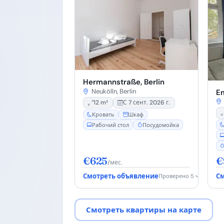
Hermannstraße, Berlin
Neukölln, Berlin
Em
12 m²
С 7 сент. 2026 г.
Кровать
Шкаф
Рабочий стол
Посудомойка
€625
€
/мес.
Смотреть объявление
См
Проверено 5 ч. назад
Смотреть квартиры на карте