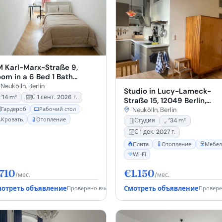
 Karl-Marx-Straße 9,
om in a 6 Bed 1 Bath
KMX11.5.)
Neukölln, Berlin
Studio in Lucy-Lameck-
14 m²
С 1 сент. 2026 г.
Straße 15, 12049 Berlin,
Germany
Neukölln, Berlin
Гардероб
Рабочий стол
Кровать
Отопление
Студия
34 m²
С 1 дек. 2027 г.
Плита
Отопление
Мебел
Wi‑Fi
710
€1.150
/мес.
/мес.
отреть объявление
Смотреть объявление
Проверено вчера
Провере