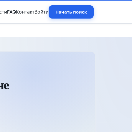
сти
FAQ
Контакт
Войти
Начать поиск
не