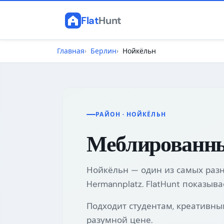
Flat
Hunt
Главная
Берлин
Нойкёльн
РАЙОН · НОЙКЁЛЬН
Меблированны
Нойкёльн — один из самых разноо
Hermannplatz. FlatHunt показы
Подходит студентам, креативным
разумной цене.