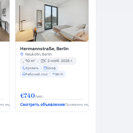
Hermannstraße, Berlin
Neukölln, Berlin
10 m²
С 2 нояб. 2026 г.
Кровать
Шкаф
Рабочий стол
Wi‑Fi
€740
/мес.
Смотреть объявление
но недавно
Проверено недавно