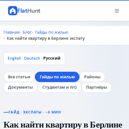
Flat
Hunt
Главная
Блог
Гайды по жилью
Как найти квартиру в Берлине экспату
English
·
Deutsch
·
Русский
Все статьи
Гайды по жилью
Районы
Документы
Студентам и WG
Партнёры
ГАЙД · ЭКСПАТЫ · ~8 МИН
Как найти квартиру в Берлине