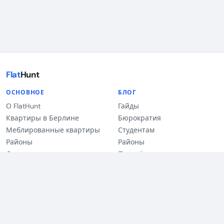
Flat
Hunt
ОСНОВНОЕ
БЛОГ
О FlatHunt
Гайды
Квартиры в Берлине
Бюрократия
Меблированные квартиры
Студентам
Районы
Районы
Для студентов
Партнёры
Квартиры для экспатов
Квартира на время
petFriendly
Блог